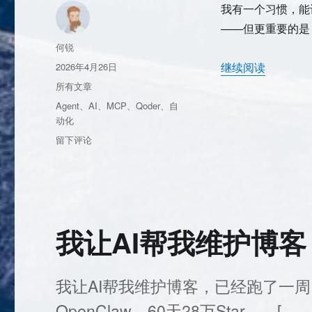
我有一个习惯，能
——但更重要的是
作
何锐
者
发
继续阅读
2026年4月26日
布
分
所有文章
于
类
标
Agent
、
AI
、
MCP
、
Qoder
、
自
签
动化
于
留下评论
用
AI
Agent
搭
建
个
我让AI帮我维护博
人
自
动
我让AI帮我维护博客，已经跑了一周 
化
系
OpenClaw，60天28万Star，…[……