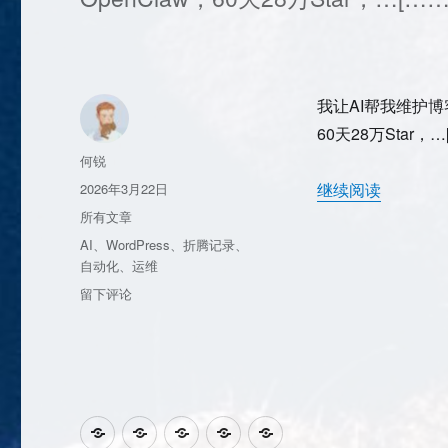
统：
半
年
实
践
我让AI帮我维护博
与
思
60天28万Star，…
考
作
何锐
者
发
继续阅读
2026年3月22日
布
分
所有文章
于
类
标
AI
、
WordPress
、
折腾记录
、
签
自动化
、
运维
于
留下评论
我
让
AI
帮
我
维
QQ
网
贴
知
个
护