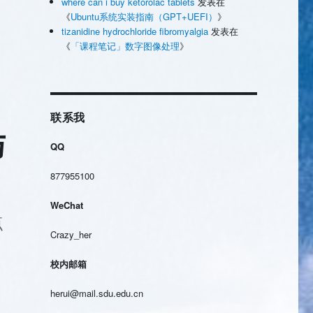
where can i buy ketorolac tablets
发表在
《
Ubuntu系统实装指南（GPT+UEFI）
》
tizanidine hydrochloride fibromyalgia
发表在
《
「课程笔记」数字图像处理
》
联系我
与
QQ
877955100
WeChat
点
Crazy_her
校内邮箱
herui@mail.sdu.edu.cn