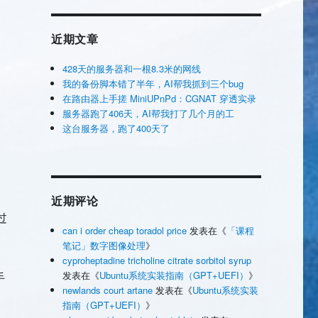
近期文章
428天的服务器和一根8.3米的网线
我的备份脚本错了半年，AI帮我抓到三个bug
在路由器上手搓 MiniUPnPd：CGNAT 穿透实录
服务器跑了406天，AI帮我打了几个月的工
这台服务器，跑了400天了
近期评论
过
can i order cheap toradol price
发表在《
「课程
笔记」数字图像处理
》
cyproheptadine tricholine citrate sorbitol syrup
发表在《
Ubuntu系统实装指南（GPT+UEFI）
》
手
newlands court artane
发表在《
Ubuntu系统实装
指南（GPT+UEFI）
》