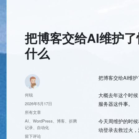
务
器
跑
了
406
把博客交给AI维护
天，
AI
帮
什么
我
打
了
几
把博客交给AI维
个
月
的
作
大概去年这个时候，
何锐
工
者
发
服务器这件事。
2026年5月17日
布
分
所有文章
于
类
标
今天周维护的时候看
AI
、
WordPress
、
博客
、
折腾
签
记录
、
自动化
动登录去救过火，
于
留下评论