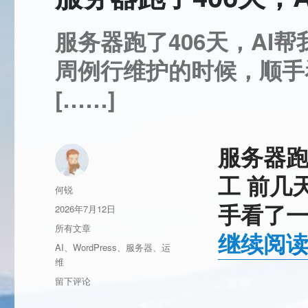
服务器跑了406天，AI
周例行维护的时候，顺手看
[……]
服务器跑
工 前几
作
何锐
者
手看了一眼
发
2026年7月12日
布
分
所有文章
继续阅
于
类
标
AI
、
WordPress
、
服务器
、
运
签
维
于
留下评论
服