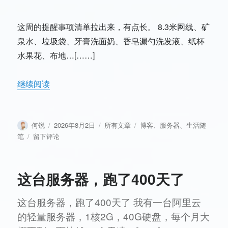
这周的提醒事项清单拉出来，有点长。 8.3米网线、矿
泉水、垃圾袋、牙膏洗面奶、香皂漏勺洗发液、纸杯
水果花、布地…[……]
继续阅读
作
发
分
标
何锐
2026年8月2日
所有文章
博客
、
服务器
、
生活随
者
布
类
签
于
笔
留下评论
于
428
天
的
这台服务器，跑了400天了
服
务
这台服务器，跑了400天了 我有一台阿里云
器
和
的轻量服务器，1核2G，40G硬盘，每个月大
一