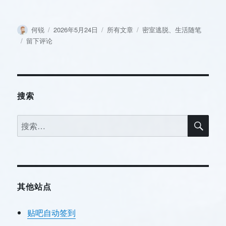
作
发
分
标
何锐
2026年5月24日
所有文章
密室逃脱
、
生活随笔
者
布
类
签
于
留下评论
于
停
尸
间、
守
灵
搜索
和
消
搜
搜
失
索
索：
的
校
花
——
我
其他站点
去
玩
密
贴吧自动签到
室