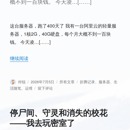
概不到一百块钱。 今天凌…[……]
根
8.3
米
的
这台服务器，跑了400天了 我有一台阿里云的轻量服
网
线
务器，1核2G，40G硬盘，每个月大概不到一百块
钱。 今天凌…[……]
继续阅读
作
发
分
标
何锐
2026年7月5日
所有文章
折腾记录
、
服务器
、
生
者
布
类
签
于
活随笔
、
运维
留下评论
于
这
台
服
停尸间、守灵和消失的校花
务
器，
——我去玩密室了
跑