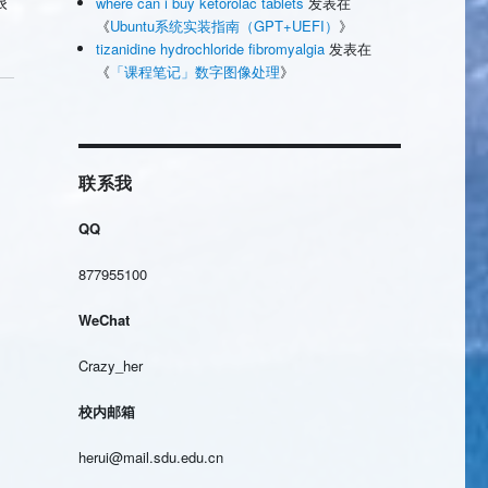
很
where can i buy ketorolac tablets
发表在
《
Ubuntu系统实装指南（GPT+UEFI）
》
tizanidine hydrochloride fibromyalgia
发表在
《
「课程笔记」数字图像处理
》
联系我
QQ
877955100
WeChat
Crazy_her
校内邮箱
herui@mail.sdu.edu.cn