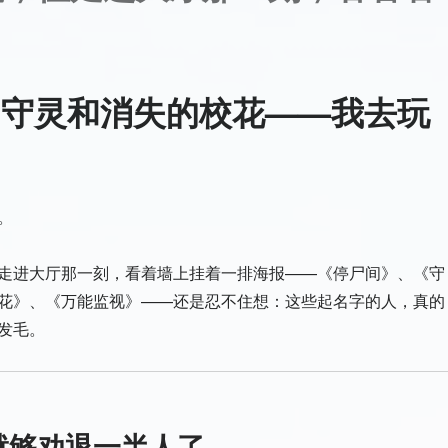
、守灵和消失的校花——我去玩
。
走进大厅那一刻，看着墙上挂着一排海报——《停尸间》、《守
花》、《万能监视》——还是忍不住想：这些起名字的人，真的
发毛。
就够劝退一半人了