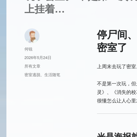
上挂着…
停尸间
密室了
作
何锐
者
发
2026年5月24日
布
分
上周末去玩了密室
所有文章
于
类
标
密室逃脱
、
生活随笔
签
不是第一次玩，但
灵》、《消失的校
很懂怎么让人心里
光是海报