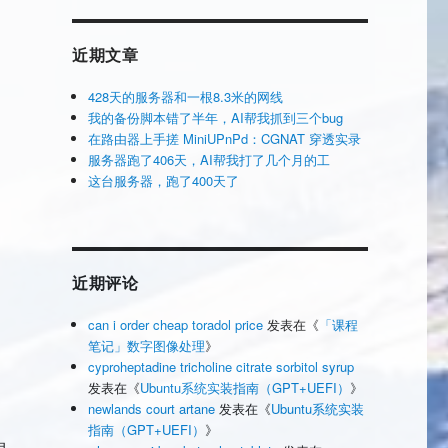
近期文章
428天的服务器和一根8.3米的网线
我的备份脚本错了半年，AI帮我抓到三个bug
在路由器上手搓 MiniUPnPd：CGNAT 穿透实录
服务器跑了406天，AI帮我打了几个月的工
这台服务器，跑了400天了
近期评论
can i order cheap toradol price
发表在《
「课程
笔记」数字图像处理
》
cyproheptadine tricholine citrate sorbitol syrup
发表在《
Ubuntu系统实装指南（GPT+UEFI）
》
newlands court artane
发表在《
Ubuntu系统实装
指南（GPT+UEFI）
》