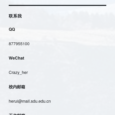
联系我
QQ
877955100
WeChat
Crazy_her
校内邮箱
herui@mail.sdu.edu.cn