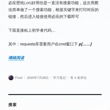
必应壁纸(.cn)好用但是一直没有搜索功能，这次用爬
虫简单做了一个搜索功能，根据关键字来打印对应的
链接，然后进入链接使用必应的下载即可
下面直接粘上初学者代码…
其中：requests库需要用户在cmd窗口下
p[……]
继续阅读
作
发
分
必
Frost
2020年7月28日
学习笔记
有 4 条评论
者
布
类
应
于
壁
纸
的
搜
搜索
索