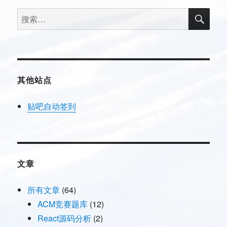
功
搜
搜
能
索
索：
–
Python
写
的
简
其他站点
单
爬
虫
贴吧自动签到
文章
所有文章
(64)
ACM竞赛题库
(12)
React源码分析
(2)