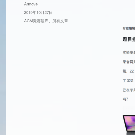
作
Armove
者
发
2019年10月27日
布
分
ACM竞赛题库
、
所有文章
于
类