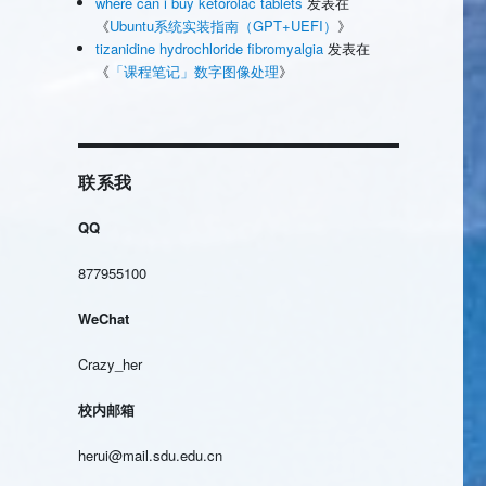
where can i buy ketorolac tablets
发表在
《
Ubuntu系统实装指南（GPT+UEFI）
》
tizanidine hydrochloride fibromyalgia
发表在
《
「课程笔记」数字图像处理
》
联系我
QQ
877955100
WeChat
Crazy_her
校内邮箱
herui@mail.sdu.edu.cn