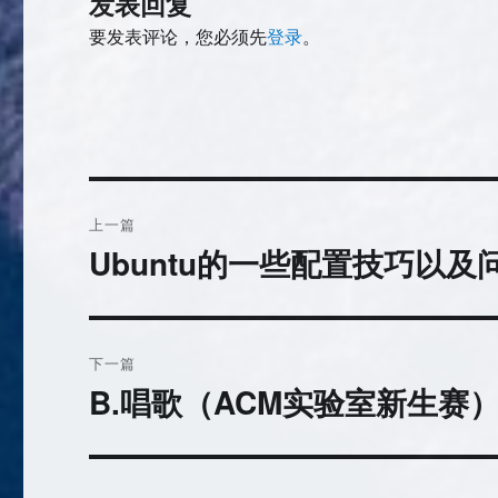
发表回复
要发表评论，您必须先
登录
。
文
上一篇
章
Ubuntu的一些配置技巧以及
上
篇
导
文
航
章：
下一篇
B.唱歌（ACM实验室新生赛
下
篇
文
章：