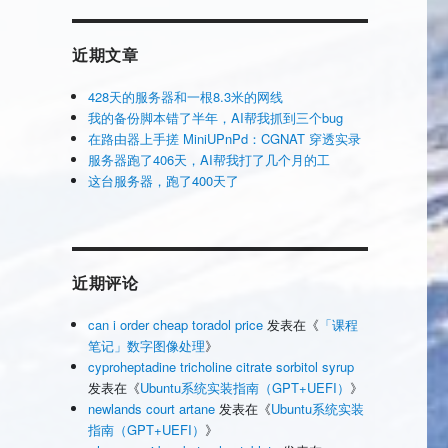
近期文章
428天的服务器和一根8.3米的网线
我的备份脚本错了半年，AI帮我抓到三个bug
在路由器上手搓 MiniUPnPd：CGNAT 穿透实录
服务器跑了406天，AI帮我打了几个月的工
这台服务器，跑了400天了
近期评论
can i order cheap toradol price
发表在《
「课程
笔记」数字图像处理
》
cyproheptadine tricholine citrate sorbitol syrup
发表在《
Ubuntu系统实装指南（GPT+UEFI）
》
newlands court artane
发表在《
Ubuntu系统实装
指南（GPT+UEFI）
》